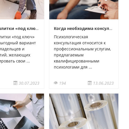
Укладка плитки «под ключ» — это выгодно?
Когда необходима консультация психолога?
литки «под ключ»
Психологическая
выгодный вариант
консультация относится к
ладельцев и
профессиональным услугам,
тий, желающих
предлагаемым
ровать свои ...
квалифицированными
психологами для ...
30.07.2023
194
13.06.2023