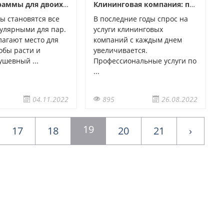
Спа-программы для двоих: особенности
Клининговая компания: предоставляемые услуги
ы становятся все
В последние годы спрос на
улярными для пар.
услуги клининговых
агают место для
компаний с каждым днем
обы расти и
увеличивается.
ушевный ...
Профессиональные услуги по
...
04.11.2022
895
26.08.2022
19
17
18
20
21
›