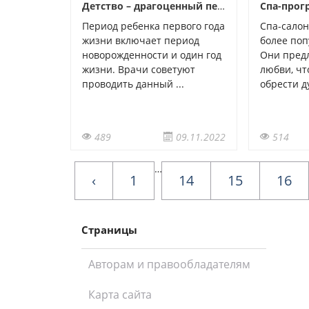
Детство – драгоценный период жизни для ребенка и его родителей
Период ребенка первого года
Спа-салон
жизни включает период
более поп
новорожденности и один год
Они предл
жизни. Врачи советуют
любви, чт
проводить данный ...
обрести д
489
09.11.2022
514
…
‹
1
14
15
16
Страницы
Авторам и правообладателям
Карта сайта