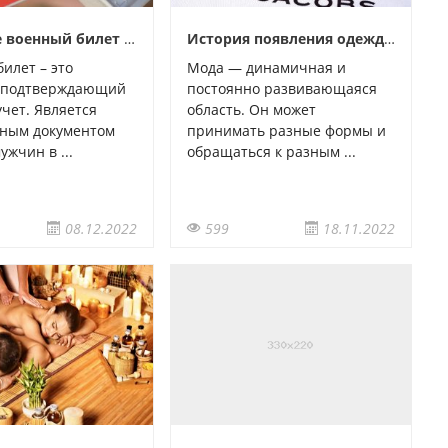
Что такое военный билет и для чего он требуется?
История появления одежды и аксессуаров Марк Джейкобс
илет – это
Мода — динамичная и
, подтверждающий
постоянно развивающаяся
чет. Является
область. Он может
ьным документом
принимать разные формы и
ужчин в ...
обращаться к разным ...
08.12.2022
599
18.11.2022