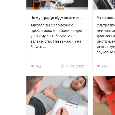
Чому краще відмовитися від алкоголю
Что тако
Алкоголізм є серйозною
Ультразву
проблемою, мільйони людей
неинвази
у всьому світі борються із
диагност
залежністю. Незважаючи на
инструмен
багато ...
используе
звуковые в
169
07.06.2023
185