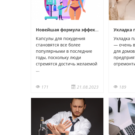
Новейшая формула эффективных капсул для похудения В Fit
Капсулы для похудения
Укладка п
становятся все более
— очень 
популярными в последние
для домов
годы, поскольку люди
предприя
стремятся достичь желаемой
отремонти
...
171
21.08.2023
189