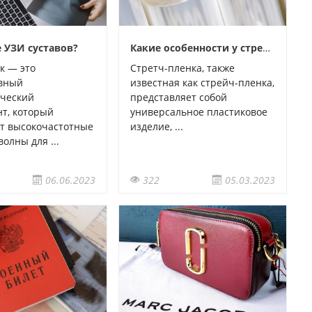
е УЗИ суставов?
Какие особенности у стрейч-пленки
к — это
Стретч-пленка, также
вный
известная как стрейч-пленка,
ический
представляет собой
т, который
универсальное пластиковое
т высокочастотные
изделие, ...
олны для ...
06.06.2023
322
05.03.2023