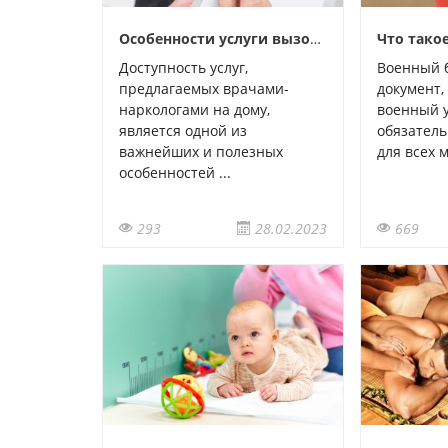
Особенности услуги вызова нарколога на дом в Нижнем Новгороде
Доступность услуг,
Военный б
предлагаемых врачами-
документ
наркологами на дому,
военный у
является одной из
обязател
важнейших и полезных
для всех м
особенностей ...
293
28.02.2023
669