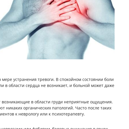
 мере устранения тревоги. В спокойном состоянии боли
ли в области сердца не возникает, и больной может даже
 возникающие в области груди неприятные ощущения.
т никаких органических патологий. Часто после таких
иентов к неврологу или к психотерапевту.
 неврозами или фобиями, болевые ощущения в груди