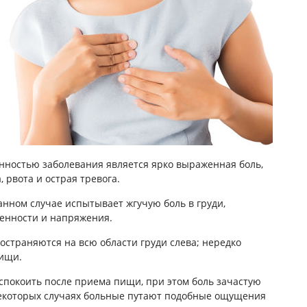
нностью заболевания является ярко выраженная боль,
, рвота и острая тревога.
анном случае испытывает жгучую боль в груди,
нности и напряжения.
страняются на всю области груди слева; нередко
пищи.
спокоить после приема пищи, при этом боль зачастую
некоторых случаях больные путают подобные ощущения