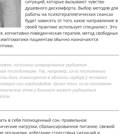
ситуаций, которые вызывают чувство
душевного дискомфорта. Выбор методов для
работы на психотерапевтических сеансах
будет зависеть от того, какое направление в
своей практике использует специалист. Это
я, когнитивно-поведенческая терапия, метод свободных
 симптоматики пациентам обычно назначаются
ептики.
ажно, поскольку игнорирование ухудшения
м последствиям. Так, например, из-за постоянного
если боль локализуется в области сердца) у человека
оневроз или кардиофобия. Кроме того, из-за постоянно
анических атак у больного может ухудшиться
целом.
ть в себя полноценный сон, правильное
ические нагрузки, сбалансированное питание, свежий
ие организма, избегание стрессовых ситуаций и