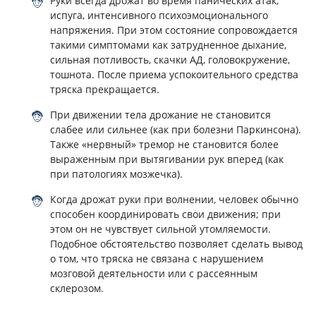
Руки всегда дрожат во время панических атак,
испуга, интенсивного психоэмоционального
напряжения. При этом состояние сопровождается
такими симптомами как затрудненное дыхание,
сильная потливость, скачки АД, головокружение,
тошнота. После приема успокоительного средства
тряска прекращается.
При движении тела дрожание не становится
слабее или сильнее (как при болезни Паркинсона).
Также «нервный» тремор не становится более
выраженным при вытягивании рук вперед (как
при патологиях мозжечка).
Когда дрожат руки при волнении, человек обычно
способен координировать свои движения; при
этом он не чувствует сильной утомляемости.
Подобное обстоятельство позволяет сделать вывод
о том, что тряска не связана с нарушением
мозговой деятельности или с рассеянным
склерозом.