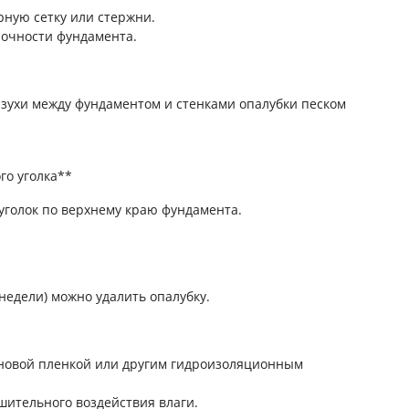
рную сетку или стержни.
очности фундамента.
пазухи между фундаментом и стенками опалубки песком
го уголка**
голок по верхнему краю фундамента.
недели) можно удалить опалубку.
еновой пленкой или другим гидроизоляционным
шительного воздействия влаги.