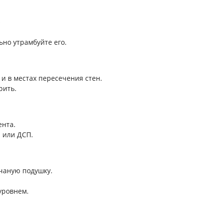
*
ьно утрамбуйте его.
и в местах пересечения стен.
рить.
ента.
ы или ДСП.
счаную подушку.
уровнем.