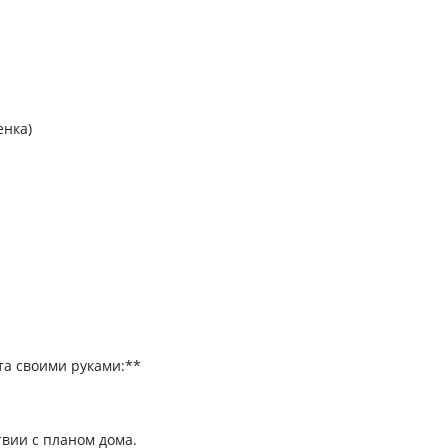
енка)
та своими руками:**
твии с планом дома.