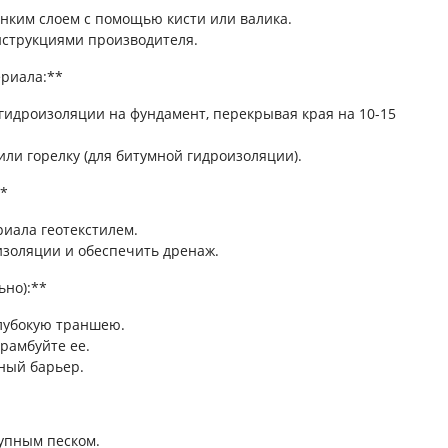
онким слоем с помощью кисти или валика.
инструкциями производителя.
ериала:**
гидроизоляции на фундамент, перекрывая края на 10-15
или горелку (для битумной гидроизоляции).
**
иала геотекстилем.
золяции и обеспечить дренаж.
ьно):**
лубокую траншею.
рамбуйте ее.
ный барьер.
упным песком.