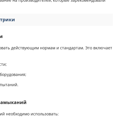
мание на производителей, которые зарекомендовали
ктрики
ам
овать действующим нормам и стандартам. Это включает
сти;
борудования;
спытаний.
х замыканий
ий необходимо использовать: